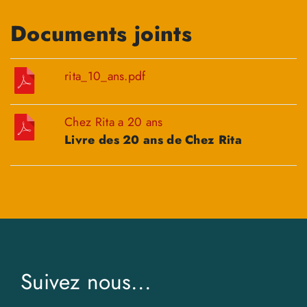
Documents joints
rita_10_ans.pdf
Chez Rita a 20 ans
Livre des 20 ans de Chez Rita
Suivez nous...