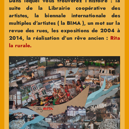
Dans lequel vous trouverez l’histoire :
la
suite de la Librairie coopérative des
artistes, la biennale internationale des
multiples d’artistes ( la BIMA ), un mot sur la
revue des rues, les expositions de 2004 à
2014, la réalisation d’un rêve ancien :
Rita
la rurale.